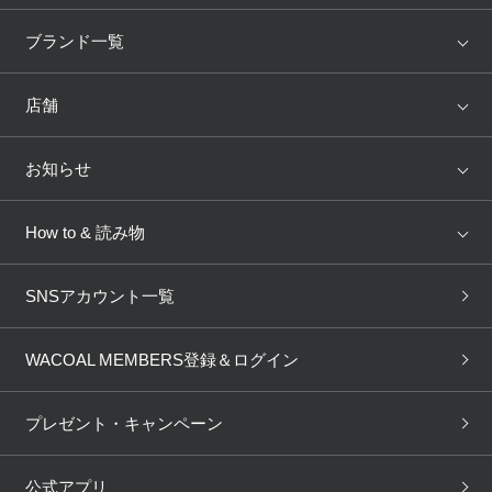
アイテム
ブランド
ブランド一覧
ランキング
セール
WACOAL
Wing
店舗
トピックス
Salute
Yue
店舗を探す
お知らせ
AMPHI
une nana cool
来店予約
新着情報
How to & 読み物
GOCOCi
WACOAL SIZE ORDER
ブラ無料診断
重要なお知らせ
下着の基礎知識
ワコールボディブック
SNSアカウント一覧
OUR WACOAL
YOJOY
取り置き・取り寄せサービス
商品回収
ブラチェック
わたしに合うブラ診断
WACOAL Remamma
Mens Innerwear
WACOAL MEMBERS登録＆ログイン
3Dボディスキャン
お知らせ
ブラパン
ワコールスタイル
CW-X
Imported Brands
プレゼント・キャンペーン
ニュース＆トピックス
フェムケアポータルサイト
大人の工場見学in長崎
Licensed Brands
公式アプリ