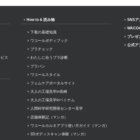
How to & 読み物
SNS
WACO
下着の基礎知識
プレゼ
ワコールボディブック
公式ア
ブラチェック
ービス
わたしに合うブラ診断
ブラパン
ワコールスタイル
フェムケアポータルサイト
大人の工場見学in長崎
大人の工場見学inベトナム
人間科学研究開発センター見学
店舗体験記（マンガ）
ワコールカルネアプリ使い方ガイド（マンガ）
3Dボディスキャン体験（マンガ）