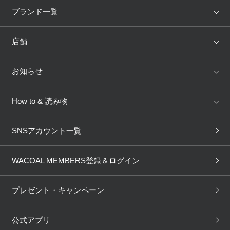
アイテム
ブランド
ブランド一覧
ランキング
セール
WACOAL
Wing
店舗
トピックス
Salute
Yue
店舗を探す
お知らせ
AMPHI
une nana cool
来店予約
新着情報
How to & 読み物
GOCOCi
WACOAL SIZE ORDER
ブラ無料診断
重要なお知らせ
下着の基礎知識
ワコールボディブック
SNSアカウント一覧
OUR WACOAL
YOJOY
取り置き・取り寄せサービス
商品回収
ブラチェック
わたしに合うブラ診断
WACOAL Remamma
Mens Innerwear
WACOAL MEMBERS登録＆ログイン
3Dボディスキャン
お知らせ
ブラパン
ワコールスタイル
CW-X
Imported Brands
プレゼント・キャンペーン
ニュース＆トピックス
フェムケアポータルサイト
大人の工場見学in長崎
Licensed Brands
公式アプリ
大人の工場見学inベトナム
人間科学研究開発センター見