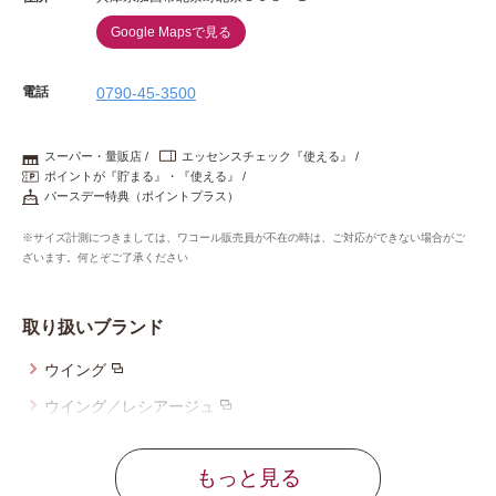
Google Mapsで見る
電話
0790-45-3500
スーパー・量販店
エッセンスチェック『使える』
ポイントが『貯まる』・『使える』
バースデー特典（ポイントプラス）
※サイズ計測につきましては、ワコール販売員が不在の時は、ご対応ができない場合がご
ざいます。何とぞご了承ください
取り扱いブランド
ウイング
ウイング／レシアージュ
ウイング／ツヤカ
もっと見る
ウイング／ティーン