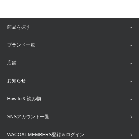
商品を探す
アイテム
ブランド
ブランド一覧
ランキング
セール
WACOAL
Wing
店舗
トピックス
Salute
Yue
店舗を探す
お知らせ
AMPHI
une nana cool
来店予約
新着情報
How to & 読み物
GOCOCi
WACOAL SIZE ORDER
ブラ無料診断
重要なお知らせ
下着の基礎知識
ワコールボディブック
SNSアカウント一覧
OUR WACOAL
YOJOY
取り置き・取り寄せサービス
商品回収
ブラチェック
わたしに合うブラ診断
WACOAL Remamma
Mens Innerwear
WACOAL MEMBERS登録＆ログイン
3Dボディスキャン