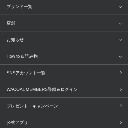
アイテム
ブランド
ブランド一覧
ランキング
セール
WACOAL
Wing
店舗
トピックス
Salute
Yue
店舗を探す
お知らせ
AMPHI
une nana cool
来店予約
新着情報
How to & 読み物
GOCOCi
WACOAL SIZE ORDER
ブラ無料診断
重要なお知らせ
下着の基礎知識
ワコールボディブック
SNSアカウント一覧
OUR WACOAL
YOJOY
取り置き・取り寄せサービス
商品回収
ブラチェック
わたしに合うブラ診断
WACOAL Remamma
Mens Innerwear
WACOAL MEMBERS登録＆ログイン
3Dボディスキャン
お知らせ
ブラパン
ワコールスタイル
CW-X
Imported Brands
プレゼント・キャンペーン
ニュース＆トピックス
フェムケアポータルサイト
大人の工場見学in長崎
Licensed Brands
公式アプリ
大人の工場見学inベトナム
人間科学研究開発センター見