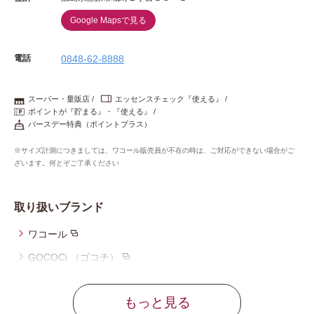
Google Mapsで見る
電話
0848-62-8888
スーパー・量販店
エッセンスチェック『使える』
ポイントが『貯まる』・『使える』
バースデー特典（ポイントプラス）
※サイズ計測につきましては、ワコール販売員が不在の時は、ご対応ができない場合がご
ざいます。何とぞご了承ください
取り扱いブランド
ワコール
GOCOCi （ゴコチ）
ウイング
もっと見る
ウイング／ツヤカ