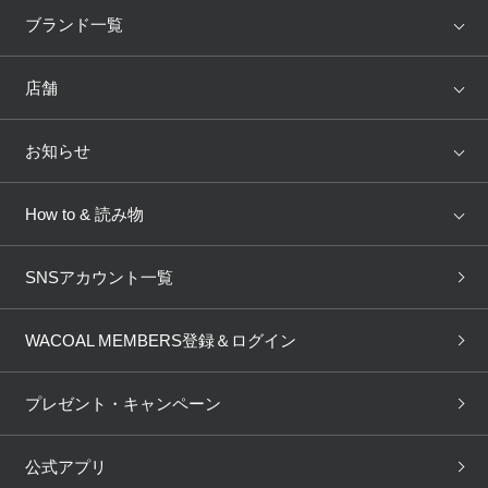
アイテム
ブランド
ブランド一覧
ランキング
セール
WACOAL
Wing
店舗
トピックス
Salute
Yue
店舗を探す
お知らせ
AMPHI
une nana cool
来店予約
新着情報
How to & 読み物
GOCOCi
WACOAL SIZE ORDER
ブラ無料診断
重要なお知らせ
下着の基礎知識
ワコールボディブック
SNSアカウント一覧
OUR WACOAL
YOJOY
取り置き・取り寄せサービス
商品回収
ブラチェック
わたしに合うブラ診断
WACOAL Remamma
Mens Innerwear
WACOAL MEMBERS登録＆ログイン
3Dボディスキャン
お知らせ
ブラパン
ワコールスタイル
CW-X
Imported Brands
プレゼント・キャンペーン
ニュース＆トピックス
フェムケアポータルサイト
大人の工場見学in長崎
Licensed Brands
公式アプリ
大人の工場見学inベトナム
人間科学研究開発センター見