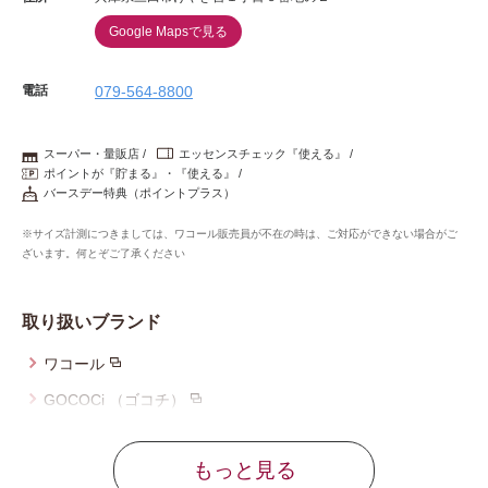
Google Mapsで見る
電話
079-564-8800
スーパー・量販店
エッセンスチェック『使える』
ポイントが『貯まる』・『使える』
バースデー特典（ポイントプラス）
※サイズ計測につきましては、ワコール販売員が不在の時は、ご対応ができない場合がご
ざいます。何とぞご了承ください
取り扱いブランド
ワコール
GOCOCi （ゴコチ）
ウイング
もっと見る
ウイング／ツヤカ