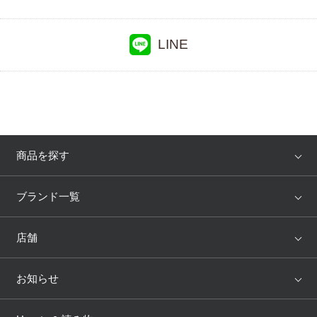
LINE
商品を探す
アイテム
ブランド
ブランド一覧
ランキング
セール
WACOAL
Wing
店舗
トピックス
Salute
Yue
店舗を探す
お知らせ
AMPHI
une nana cool
来店予約
新着情報