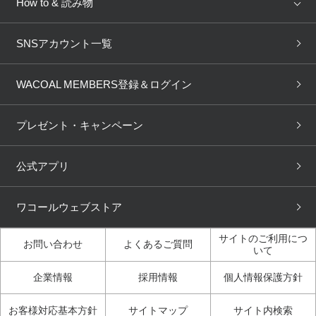
How to & 読み物
GOCOCi
WACOAL SIZE ORDER
ブラ無料診断
重要なお知らせ
下着の基礎知識
ワコールボディブック
SNSアカウント一覧
OUR WACOAL
YOJOY
取り置き・取り寄せサービス
商品回収
ブラチェック
わたしに合うブラ診断
WACOAL Remamma
Mens Innerwear
WACOAL MEMBERS登録＆ログイン
3Dボディスキャン
お知らせ
ブラパン
ワコールスタイル
CW-X
Imported Brands
プレゼント・キャンペーン
ニュース＆トピックス
フェムケアポータルサイト
大人の工場見学in長崎
Licensed Brands
公式アプリ
大人の工場見学inベトナム
人間科学研究開発センター見
ブランド一覧へ
学
ワコールウェブストア
店舗体験記（マンガ）
ワコールカルネアプリ使い方
ガイド（マンガ）
サイトのご利用につ
お問い合わせ
よくあるご質問
いて
3Dボディスキャン体験（マ
企業情報
採用情報
個人情報保護方針
ンガ）
お客様対応基本方針
サイトマップ
サイト内検索