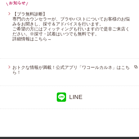
ウイング／フフ
プレゼント・キャンペーン
CW-X
【ブラ無料診断】
専門のカウンセラーが、ブラやバストについてお客様のお悩
ワコール／らくラクパートナー
みをお聞きし、採寸＆アドバイスを行います。
ご希望の方にはフィッティングも行いますので是非ご来店く
メールニュース登録
ださい。※採寸・試着はいつでも無料です。
詳細情報はこちら→
お問い合わせ
おトクな情報が満載！公式アプリ「ワコールカルネ」はこち
ら！
よくあるご質問
LINE