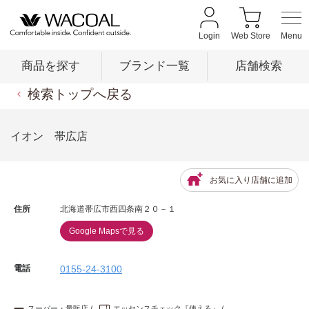
Login
Web Store
商品を探す
ブランド一覧
店舗検索
検索トップへ戻る
商品を探す
イオン 帯広店
ブランド一覧
お気に入り店舗に追加
住所
北海道帯広市西四条南２０－１
店舗検索
Google Mapsで見る
新着情報
電話
0155-24-3100
スーパー・量販店
エッセンスチェック『使える』