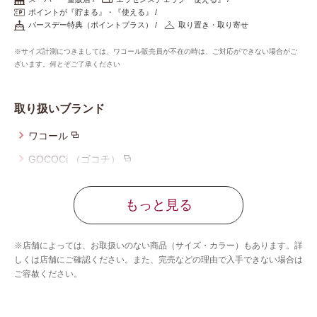
重要なお知らせ
ポイントが『貯まる』・『使える』
バースデー特典（ポイントプラス）
取り置き・取り寄せ
お知らせ
※サイズ計測につきましては、ワコール販売員が不在の時は、ご対応ができない場合がご
ざいます。何とぞご了承ください
ワコールウェブストア
取り扱いブランド
ワコール
公式アプリ
GOCOCi （ゴコチ）
サルート
ニュース＆トピックス
もっと見る
ツモリチサト スリープ
ウイング
企業情報
※店舗によっては、お取扱いのない商品（サイズ・カラー）もあります。詳
ウイング／レシアージュ
しくは店舗にご確認ください。また、完売などの理由で入手できない場合は
ご容赦ください。
ウイング／ティーン
SNSアカウント一覧
ブロス バイ ワコールメン