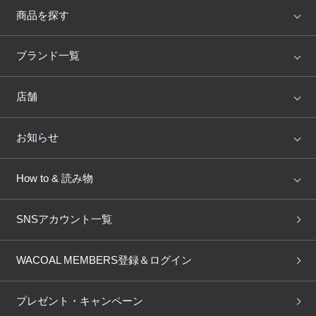
商品を探す
アイテム
ブランド
ブランド一覧
ランキング
セール
WACOAL
Wing
店舗
トピックス
Salute
Yue
店舗を探す
お知らせ
AMPHI
une nana cool
来店予約
新着情報
How to & 読み物
GOCOCi
WACOAL SIZE ORDER
ブラ無料診断
重要なお知らせ
下着の基礎知識
ワコールボディブック
SNSアカウント一覧
OUR WACOAL
YOJOY
取り置き・取り寄せサービス
商品回収
ブラチェック
わたしに合うブラ診断
WACOAL Remamma
Mens Innerwear
WACOAL MEMBERS登録＆ログイン
3Dボディスキャン
お知らせ
ブラパン
ワコールスタイル
CW-X
Imported Brands
プレゼント・キャンペーン
ニュース＆トピックス
フェムケアポータルサイト
大人の工場見学in長崎