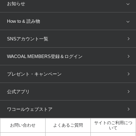
店舗を探す
お知らせ
AMPHI
une nana cool
来店予約
新着情報
How to & 読み物
GOCOCi
WACOAL SIZE ORDER
ブラ無料診断
重要なお知らせ
下着の基礎知識
ワコールボディブック
SNSアカウント一覧
OUR WACOAL
YOJOY
取り置き・取り寄せサービス
商品回収
ブラチェック
わたしに合うブラ診断
WACOAL Remamma
Mens Innerwear
WACOAL MEMBERS登録＆ログイン
3Dボディスキャン
お知らせ
ブラパン
ワコールスタイル
CW-X
Imported Brands
プレゼント・キャンペーン
ニュース＆トピックス
フェムケアポータルサイト
大人の工場見学in長崎
Licensed Brands
公式アプリ
大人の工場見学inベトナム
人間科学研究開発センター見
ブランド一覧へ
学
ワコールウェブストア
店舗体験記（マンガ）
ワコールカルネアプリ使い方
ガイド（マンガ）
サイトのご利用につ
お問い合わせ
よくあるご質問
いて