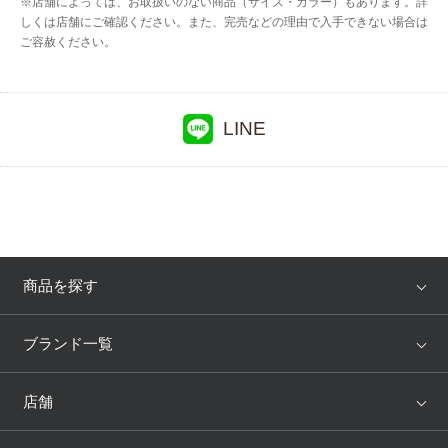
※店舗によっては、お取扱いのない商品（サイズ・カラー）もあります。詳
しくは店舗にご確認ください。また、完売などの理由で入手できない場合は
ご容赦ください。
LINE
商品を探す
アイテム
ブランド
ブランド一覧
ランキング
セール
WACOAL
Wing
店舗
トピックス
Salute
Yue