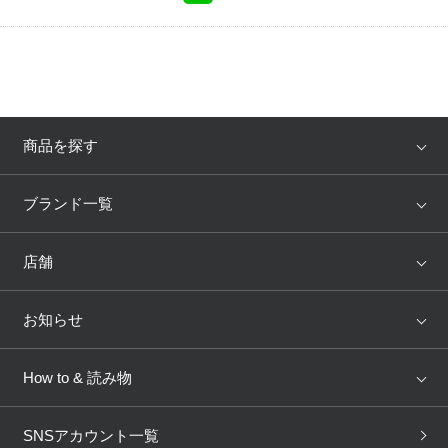
商品を探す
アイテム
ブランド
ブランド一覧
ランキング
セール
WACOAL
Wing
店舗
トピックス
Salute
Yue
店舗を探す
お知らせ
AMPHI
une nana cool
来店予約
新着情報
How to & 読み物
GOCOCi
WACOAL SIZE ORDER
ブラ無料診断
重要なお知らせ
下着の基礎知識
ワコールボディブック
SNSアカウント一覧
OUR WACOAL
YOJOY