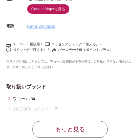
Google Mapsで見る
電話
0949-29-8900
スーパー・量販店
エッセンスチェック『使える』
ポイントが『貯まる』
バースデー特典（ポイントプラス）
※サイズ計測につきましては、ワコール販売員が不在の時は、ご対応ができない場合がご
ざいます。何とぞご了承ください
取り扱いブランド
ワコール
GOCOCi （ゴコチ）
ウイング
もっと見る
ウイング／レシアージュ