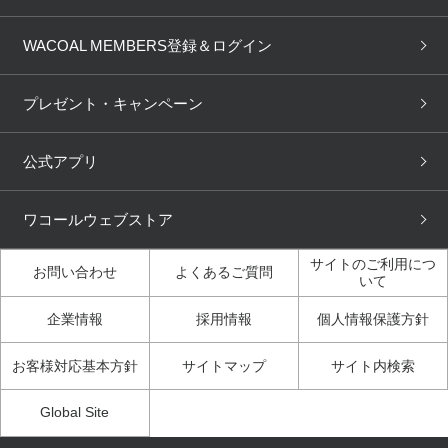
取り置き・取り寄せサービス
商品回収
ブラチェック
わたしに合うブラ診断
WACOAL Remamma
Mens Innerwear
WACOAL MEMBERS登録＆ログイン
3Dボディスキャン
お知らせ
ブラパン
ワコールスタイル
CW-X
Imported Brands
プレゼント・キャンペーン
ニュース＆トピックス
フェムケアポータルサイト
大人の工場見学in長崎
Licensed Brands
公式アプリ
大人の工場見学inベトナム
人間科学研究開発センター見
ブランド一覧へ
学
ワコールウェブストア
店舗体験記（マンガ）
ワコールカルネアプリ使い方
ガイド（マンガ）
サイトのご利用につ
お問い合わせ
よくあるご質問
いて
3Dボディスキャン体験（マ
企業情報
採用情報
個人情報保護方針
ンガ）
お客様対応基本方針
サイトマップ
サイト内検索
Global Site