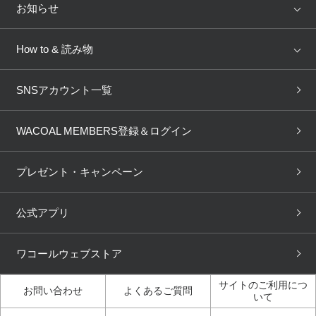
店舗を探す
お知らせ
AMPHI
une nana cool
来店予約
新着情報
How to & 読み物
GOCOCi
WACOAL SIZE ORDER
ブラ無料診断
重要なお知らせ
下着の基礎知識
ワコールボディブック
SNSアカウント一覧
OUR WACOAL
YOJOY
取り置き・取り寄せサービス
商品回収
ブラチェック
わたしに合うブラ診断
WACOAL Remamma
Mens Innerwear
WACOAL MEMBERS登録＆ログイン
3Dボディスキャン
お知らせ
ブラパン
ワコールスタイル
CW-X
Imported Brands
プレゼント・キャンペーン
ニュース＆トピックス
フェムケアポータルサイト
大人の工場見学in長崎
Licensed Brands
公式アプリ
大人の工場見学inベトナム
人間科学研究開発センター見
ブランド一覧へ
学
ワコールウェブストア
店舗体験記（マンガ）
ワコールカルネアプリ使い方
ガイド（マンガ）
サイトのご利用につ
お問い合わせ
よくあるご質問
いて