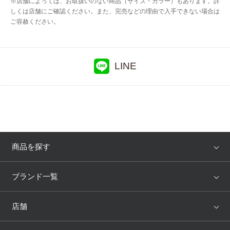
※店舗によっては、お取扱いのない商品（サイズ・カラー）もあります。詳
しくは店舗にご確認ください。また、完売などの理由で入手できない場合は
ご容赦ください。
LINE
商品を探す
アイテム
ブランド
ブランド一覧
ランキング
セール
WACOAL
Wing
店舗
トピックス
Salute
Yue