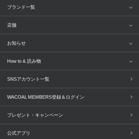
アイテム
ブランド
ブランド一覧
ランキング
セール
WACOAL
Wing
店舗
トピックス
Salute
Yue
店舗を探す
お知らせ
AMPHI
une nana cool
来店予約
新着情報
How to & 読み物
GOCOCi
WACOAL SIZE ORDER
ブラ無料診断
重要なお知らせ
下着の基礎知識
ワコールボディブック
SNSアカウント一覧
OUR WACOAL
YOJOY
取り置き・取り寄せサービス
商品回収
ブラチェック
わたしに合うブラ診断
WACOAL Remamma
Mens Innerwear
WACOAL MEMBERS登録＆ログイン
3Dボディスキャン
お知らせ
ブラパン
ワコールスタイル
CW-X
Imported Brands
プレゼント・キャンペーン
ニュース＆トピックス
フェムケアポータルサイト
大人の工場見学in長崎
Licensed Brands
公式アプリ
大人の工場見学inベトナム
人間科学研究開発センター見