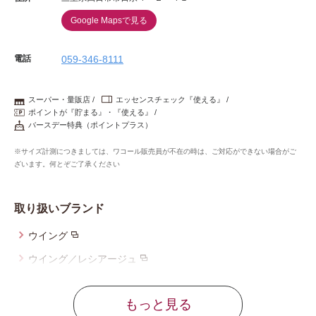
Google Mapsで見る
電話
059-346-8111
スーパー・量販店
エッセンスチェック『使える』
ポイントが『貯まる』・『使える』
バースデー特典（ポイントプラス）
※サイズ計測につきましては、ワコール販売員が不在の時は、ご対応ができない場合がご
ざいます。何とぞご了承ください
取り扱いブランド
ウイング
ウイング／レシアージュ
ウイング／ツヤカ
もっと見る
ブロス バイ ワコールメン