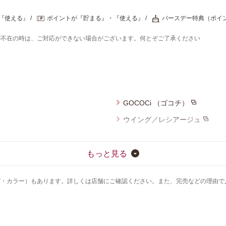
『使える』
ポイントが『貯まる』・『使える』
バースデー特典（ポイ
が不在の時は、ご対応ができない場合がございます。何とぞご了承ください
GOCOCi （ゴコチ）
ウイング／レシアージュ
ウイング／ティーン
ウイング／スリープ
もっと見る
CW-X
ズ・カラー）もあります。詳しくは店舗にご確認ください。また、完売などの理由で