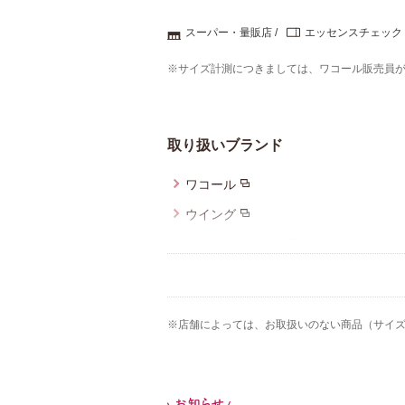
スーパー・量販店
エッセンスチェック
※サイズ計測につきましては、ワコール販売員
取り扱いブランド
ワコール
ウイング
ウイング／ツヤカ
ブロス バイ ワコールメン
ウイング／フフ
※店舗によっては、お取扱いのない商品（サイ