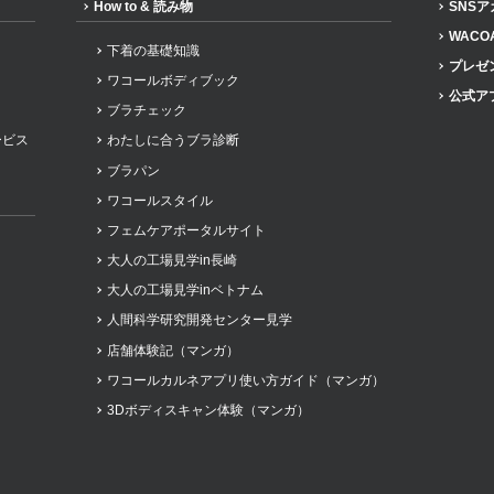
How to & 読み物
SNS
WACO
下着の基礎知識
プレゼ
ワコールボディブック
公式ア
ブラチェック
ービス
わたしに合うブラ診断
ブラパン
ワコールスタイル
フェムケアポータルサイト
大人の工場見学in長崎
大人の工場見学inベトナム
人間科学研究開発センター見学
店舗体験記（マンガ）
ワコールカルネアプリ使い方ガイド（マンガ）
3Dボディスキャン体験（マンガ）