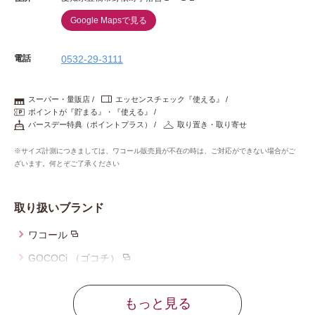
Google Mapsで見る
電話
0532-29-3111
スーパー・量販店
エッセンスチェック『使える』
ポイントが『貯まる』・『使える』
バースデー特典（ポイントプラス）
取り置き・取り寄せ
※サイズ計測につきましては、ワコール販売員が不在の時は、ご対応ができない場合がご
ざいます。何とぞご了承ください
取り扱いブランド
ワコール
GOCOCi （ゴコチ）
ウイング
もっと見る
ウイング／レシアージュ