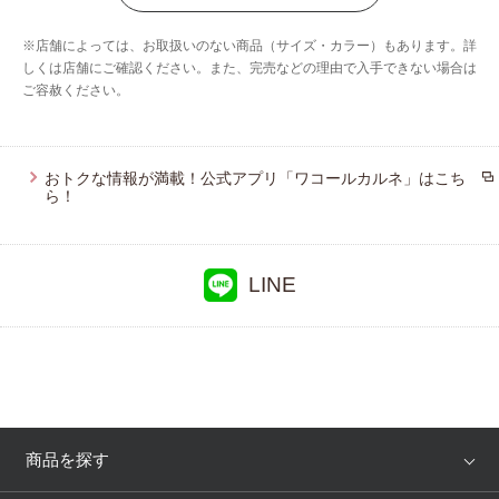
ウイング／ツヤカ
※店舗によっては、お取扱いのない商品（サイズ・カラー）もあります。詳
ウイング／ティーン
しくは店舗にご確認ください。また、完売などの理由で入手できない場合は
ご容赦ください。
ブロス バイ ワコールメン
ウイング／スリープ
ウイング／フフ
おトクな情報が満載！公式アプリ「ワコールカルネ」はこち
ら！
CW-X
LINE
商品を探す