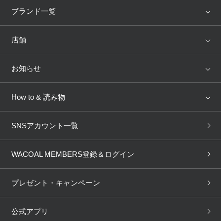
アイテム
ブランド
ブランド一覧
ランキング
セール
WACOAL
Wing
店舗
トピックス
Salute
Yue
店舗を探す
お知らせ
AMPHI
une nana cool
来店予約
新着情報
How to & 読み物
GOCOCi
WACOAL SIZE ORDER
ブラ無料診断
重要なお知らせ
下着の基礎知識
ワコールボディブック
SNSアカウント一覧
OUR WACOAL
YOJOY
取り置き・取り寄せサービス
商品回収
ブラチェック
わたしに合うブラ診断
WACOAL Remamma
Mens Innerwear
WACOAL MEMBERS登録＆ログイン
3Dボディスキャン
お知らせ
ブラパン
ワコールスタイル
CW-X
Imported Brands
プレゼント・キャンペーン
ニュース＆トピックス
フェムケアポータルサイト
大人の工場見学in長崎
Licensed Brands
公式アプリ
大人の工場見学inベトナム
人間科学研究開発センター見