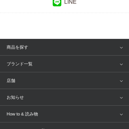
LINE
商品を探す
アイテム
ブランド
ブランド一覧
ランキング
セール
WACOAL
Wing
店舗
トピックス
Salute
Yue
店舗を探す
お知らせ
AMPHI
une nana cool
来店予約
新着情報
How to & 読み物
GOCOCi
WACOAL SIZE ORDER
ブラ無料診断
重要なお知らせ