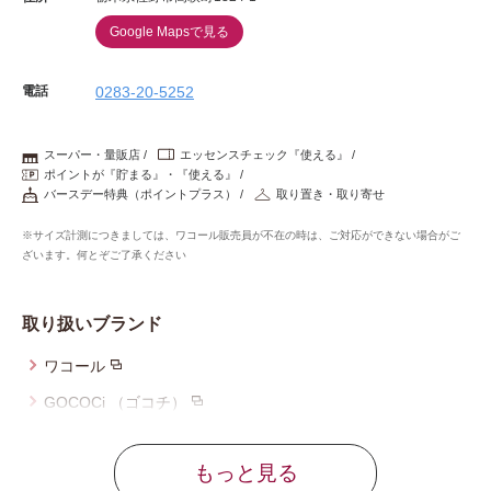
Google Mapsで見る
電話
0283-20-5252
スーパー・量販店
エッセンスチェック『使える』
ポイントが『貯まる』・『使える』
バースデー特典（ポイントプラス）
取り置き・取り寄せ
※サイズ計測につきましては、ワコール販売員が不在の時は、ご対応ができない場合がご
ざいます。何とぞご了承ください
取り扱いブランド
ワコール
GOCOCi （ゴコチ）
ウイング
もっと見る
ウイング／レシアージュ