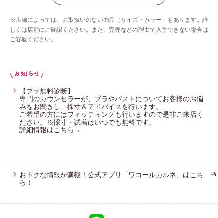
ウイング／ツヤカ
※店舗によっては、お取扱いのない商品（サイズ・カラー）もあります。詳
ウイング／ティーン
しくは店舗にご確認ください。また、完売などの理由で入手できない場合は
ご容赦ください。
ブロス バイ ワコールメン
ウイング／スリープ
ウイング／フフ
CW-X
【ブラ無料診断】
専門のカウンセラーが、ブラやバストについてお客様のお悩
みをお聞きし、採寸＆アドバイスを行います。
ご希望の方にはフィッティングも行いますので是非ご来店く
ださい。※採寸・試着はいつでも無料です。
詳細情報はこちら→
おトクな情報が満載！公式アプリ「ワコールカルネ」はこち
ら！