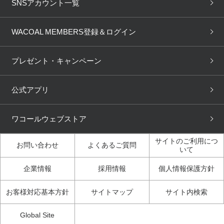
下着の基礎知識
ワコールボディブック
SNSアカウント一覧
OUR WACOAL
YOJOY
取り置き・取り寄せサービス
商品回収
ブラチェック
わたしに合うブラ診断
WACOAL Remamma
Mens Innerwear
WACOAL MEMBERS登録＆ログイン
3Dボディスキャン
お知らせ
ブラパン
ワコールスタイル
CW-X
Imported Brands
プレゼント・キャンペーン
ニュース＆トピックス
フェムケアポータルサイト
大人の工場見学in長崎
Licensed Brands
公式アプリ
大人の工場見学inベトナム
人間科学研究開発センター見
ブランド一覧へ
学
ワコールウェブストア
店舗体験記（マンガ）
ワコールカルネアプリ使い方
ガイド（マンガ）
サイトのご利用につ
お問い合わせ
よくあるご質問
いて
3Dボディスキャン体験（マ
企業情報
採用情報
個人情報保護方針
ンガ）
お客様対応基本方針
サイトマップ
サイト内検索
Global Site