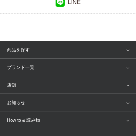
LINE
商品を探す
アイテム
ブランド
ブランド一覧
ランキング
セール
WACOAL
Wing
店舗
トピックス
Salute
Yue
店舗を探す
お知らせ
AMPHI
une nana cool
来店予約
新着情報
How to & 読み物
GOCOCi
WACOAL SIZE ORDER
ブラ無料診断
重要なお知らせ