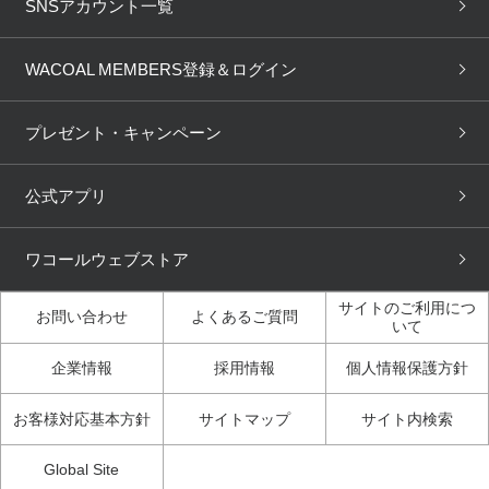
下着の基礎知識
ワコールボディブック
SNSアカウント一覧
OUR WACOAL
YOJOY
取り置き・取り寄せサービス
商品回収
ブラチェック
わたしに合うブラ診断
WACOAL Remamma
Mens Innerwear
WACOAL MEMBERS登録＆ログイン
3Dボディスキャン
お知らせ
ブラパン
ワコールスタイル
CW-X
Imported Brands
プレゼント・キャンペーン
ニュース＆トピックス
フェムケアポータルサイト
大人の工場見学in長崎
Licensed Brands
公式アプリ
大人の工場見学inベトナム
人間科学研究開発センター見
ブランド一覧へ
学
ワコールウェブストア
店舗体験記（マンガ）
ワコールカルネアプリ使い方
ガイド（マンガ）
サイトのご利用につ
お問い合わせ
よくあるご質問
いて
3Dボディスキャン体験（マ
企業情報
採用情報
個人情報保護方針
ンガ）
お客様対応基本方針
サイトマップ
サイト内検索
Global Site