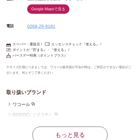
Google Mapsで見る
電話
0268-29-8181
スーパー・量販店
エッセンスチェック『使える』
ポイントが『貯まる』・『使える』
バースデー特典（ポイントプラス）
※サイズ計測につきましては、ワコール販売員が不在の時は、ご対応ができない場合がご
ざいます。何とぞご了承ください
取り扱いブランド
ワコール
GOCOCi （ゴコチ）
ウイング
もっと見る
ウイング／レシアージュ