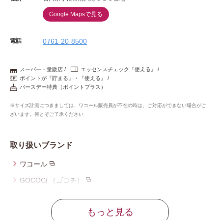
Google Mapsで見る
電話
0761-20-8500
スーパー・量販店
エッセンスチェック『使える』
ポイントが『貯まる』・『使える』
バースデー特典（ポイントプラス）
※サイズ計測につきましては、ワコール販売員が不在の時は、ご対応ができない場合がご
ざいます。何とぞご了承ください
取り扱いブランド
ワコール
GOCOCi （ゴコチ）
ウイング
もっと見る
ウイング／レシアージュ