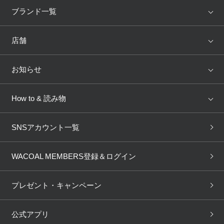
アイテム
ブランド
ブランド一覧
ランキング
セール
WACOAL
Wing
店舗
トピックス
Salute
Yue
店舗を探す
お知らせ
AMPHI
une nana cool
来店予約
新着情報
How to & 読み物
GOCOCi
WACOAL SIZE ORDER
ブラ無料診断
重要なお知らせ
下着の基礎知識
ワコールボディブック
SNSアカウント一覧
OUR WACOAL
YOJOY
取り置き・取り寄せサービス
商品回収
ブラチェック
わたしに合うブラ診断
WACOAL Remamma
Mens Innerwear
WACOAL MEMBERS登録＆ログイン
3Dボディスキャン
お知らせ
ブラパン
ワコールスタイル
CW-X
Imported Brands
プレゼント・キャンペーン
ニュース＆トピックス
フェムケアポータルサイト
大人の工場見学in長崎
Licensed Brands
公式アプリ
大人の工場見学inベトナム
人間科学研究開発センター見