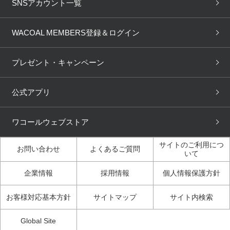
下着の基礎知識
ワコールボディブック
SNSアカウント一覧
OUR WACOAL
YOJOY
取り置き・取り寄せサービス
商品回収
ブラチェック
わたしに合うブラ診断
WACOAL Remamma
Mens Innerwear
WACOAL MEMBERS登録＆ログイン
3Dボディスキャン
お知らせ
ブラパン
ワコールスタイル
CW-X
Imported Brands
プレゼント・キャンペーン
ニュース＆トピックス
フェムケアポータルサイト
大人の工場見学in長崎
Licensed Brands
公式アプリ
大人の工場見学inベトナム
人間科学研究開発センター見
ブランド一覧へ
学
ワコールウェブストア
店舗体験記（マンガ）
ワコールカルネアプリ使い方
ガイド（マンガ）
サイトのご利用につ
お問い合わせ
よくあるご質問
いて
3Dボディスキャン体験（マ
企業情報
採用情報
個人情報保護方針
ンガ）
お客様対応基本方針
サイトマップ
サイト内検索
Global Site