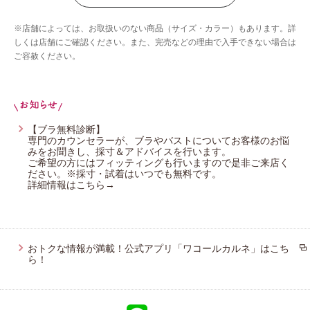
ウイング／ツヤカ
※店舗によっては、お取扱いのない商品（サイズ・カラー）もあります。詳
ウイング／ティーン
しくは店舗にご確認ください。また、完売などの理由で入手できない場合は
ご容赦ください。
ブロス バイ ワコールメン
ウイング／スリープ
ウイング／フフ
CW-X
【ブラ無料診断】
専門のカウンセラーが、ブラやバストについてお客様のお悩
みをお聞きし、採寸＆アドバイスを行います。
ご希望の方にはフィッティングも行いますので是非ご来店く
ださい。※採寸・試着はいつでも無料です。
詳細情報はこちら→
おトクな情報が満載！公式アプリ「ワコールカルネ」はこち
ら！