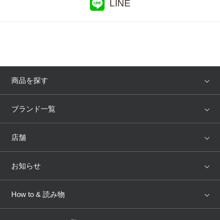
LINE
商品を探す
アイテム
ブランド
ブランド一覧
ランキング
セール
WACOAL
Wing
店舗
トピックス
Salute
Yue
店舗を探す
お知らせ
AMPHI
une nana cool
来店予約
新着情報
How to & 読み物
GOCOCi
WACOAL SIZE ORDER
ブラ無料診断
重要なお知らせ