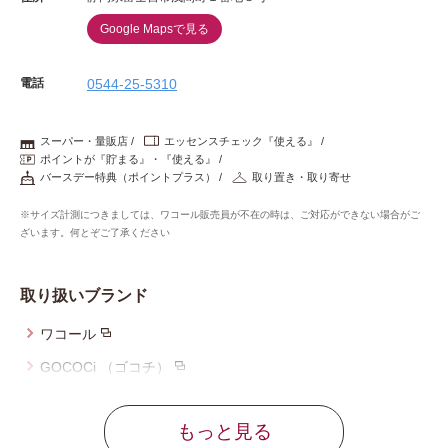
Google Mapsで見る
電話
0544-25-5310
スーパー・量販店
エッセンスチェック『使える』
ポイントが『貯まる』・『使える』
バースデー特典（ポイントプラス）
取り置き・取り寄せ
※サイズ計測につきましては、ワコール販売員が不在の時は、ご対応ができない場合がご
ざいます。何とぞご了承ください
取り扱いブランド
ワコール
GOCOCi （ゴコチ）
ウイング
もっと見る
ウイング／レシアージュ