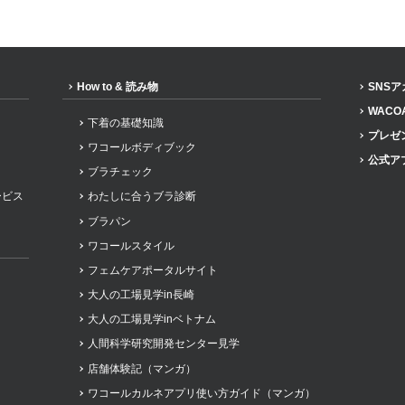
How to & 読み物
SNS
WACO
下着の基礎知識
プレゼ
ワコールボディブック
公式ア
ブラチェック
ービス
わたしに合うブラ診断
ブラパン
ワコールスタイル
フェムケアポータルサイト
大人の工場見学in長崎
大人の工場見学inベトナム
人間科学研究開発センター見学
店舗体験記（マンガ）
ワコールカルネアプリ使い方ガイド（マンガ）