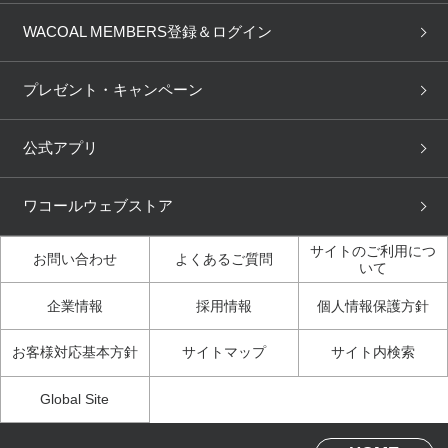
商品回収
ブラチェック
わたしに合うブラ診断
WACOAL Remamma
Mens Innerwear
WACOAL MEMBERS登録＆ログイン
3Dボディスキャン
お知らせ
ブラパン
ワコールスタイル
CW-X
Imported Brands
プレゼント・キャンペーン
ニュース＆トピックス
フェムケアポータルサイト
大人の工場見学in長崎
Licensed Brands
公式アプリ
大人の工場見学inベトナム
人間科学研究開発センター見
ブランド一覧へ
学
ワコールウェブストア
店舗体験記（マンガ）
ワコールカルネアプリ使い方
ガイド（マンガ）
サイトのご利用につ
お問い合わせ
よくあるご質問
いて
3Dボディスキャン体験（マ
企業情報
採用情報
個人情報保護方針
ンガ）
お客様対応基本方針
サイトマップ
サイト内検索
Global Site