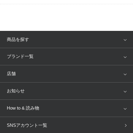
商品を探す
アイテム
ブランド
ブランド一覧
ランキング
セール
WACOAL
Wing
店舗
トピックス
Salute
Yue
店舗を探す
お知らせ
AMPHI
une nana cool
来店予約
新着情報
How to & 読み物
GOCOCi
WACOAL SIZE ORDER
ブラ無料診断
重要なお知らせ
下着の基礎知識
ワコールボディブック
SNSアカウント一覧
OUR WACOAL
YOJOY
取り置き・取り寄せサービス