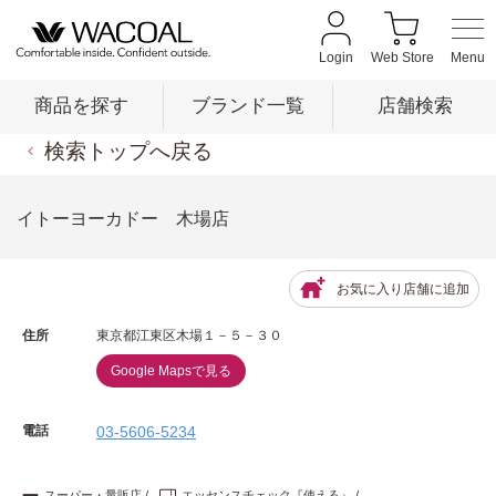
Login
Web Store
商品を探す
ブランド一覧
店舗検索
検索トップへ戻る
商品を探す
イトーヨーカドー 木場店
ブランド一覧
お気に入り店舗に追加
住所
東京都江東区木場１－５－３０
店舗検索
Google Mapsで見る
新着情報
電話
03-5606-5234
スーパー・量販店
エッセンスチェック『使える』