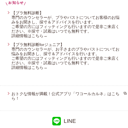
プレゼント・キャンペーン
【ブラ無料診断】
専門のカウンセラーが、ブラやバストについてお客様のお悩
みをお聞きし、採寸＆アドバイスを行います。
ご希望の方にはフィッティングも行いますので是非ご来店く
メールニュース登録
ださい。※採寸・試着はいつでも無料です。
詳細情報はこちら→
【ブラ無料診断forジュニア】
専門のカウンセラーが、お子さまのブラやバストについてお
お問い合わせ
悩みをお聞きし、採寸＆アドバイスを行います。
ご希望の方にはフィッティングも行いますので是非ご来店く
ださい。※採寸・試着はいつでも無料です。
詳細情報はこちら→
よくあるご質問
おトクな情報が満載！公式アプリ「ワコールカルネ」はこち
ら！
LINE