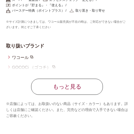
重要なお知らせ
ポイントが『貯まる』・『使える』
バースデー特典（ポイントプラス）
取り置き・取り寄せ
お知らせ
※サイズ計測につきましては、ワコール販売員が不在の時は、ご対応ができない場合がご
ざいます。何とぞご了承ください
ワコールウェブストア
取り扱いブランド
ワコール
公式アプリ
GOCOCi （ゴコチ）
ウイング
ニュース＆トピックス
もっと見る
ウイング／レシアージュ
ウイング／ティーン
企業情報
※店舗によっては、お取扱いのない商品（サイズ・カラー）もあります。詳
ブロス バイ ワコールメン
しくは店舗にご確認ください。また、完売などの理由で入手できない場合は
ご容赦ください。
CW-X
SNSアカウント一覧