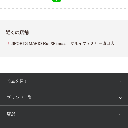
近くの店舗
SPORTS MARIO Run&Fitness マルイファミリー溝口店
商品を探す
アイテム
ブランド
ブランド一覧
ランキング
セール
WACOAL
Wing
店舗
トピックス
Salute
Yue