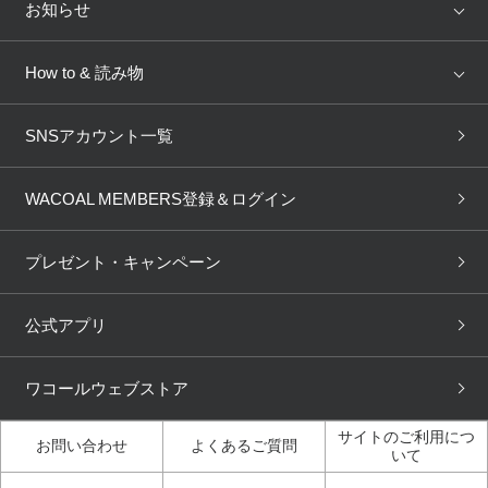
店舗を探す
お知らせ
AMPHI
une nana cool
来店予約
新着情報
How to & 読み物
GOCOCi
WACOAL SIZE ORDER
ブラ無料診断
重要なお知らせ
下着の基礎知識
ワコールボディブック
SNSアカウント一覧
OUR WACOAL
YOJOY
取り置き・取り寄せサービス
商品回収
ブラチェック
わたしに合うブラ診断
WACOAL Remamma
Mens Innerwear
WACOAL MEMBERS登録＆ログイン
3Dボディスキャン
お知らせ
ブラパン
ワコールスタイル
CW-X
Imported Brands
プレゼント・キャンペーン
ニュース＆トピックス
フェムケアポータルサイト
大人の工場見学in長崎
Licensed Brands
公式アプリ
大人の工場見学inベトナム
人間科学研究開発センター見
ブランド一覧へ
学
ワコールウェブストア
店舗体験記（マンガ）
ワコールカルネアプリ使い方
ガイド（マンガ）
サイトのご利用につ
お問い合わせ
よくあるご質問
いて
3Dボディスキャン体験（マ