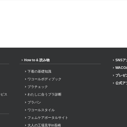
How to & 読み物
SNS
WACO
下着の基礎知識
プレゼ
ワコールボディブック
公式ア
ブラチェック
ービス
わたしに合うブラ診断
ブラパン
ワコールスタイル
フェムケアポータルサイト
大人の工場見学in長崎