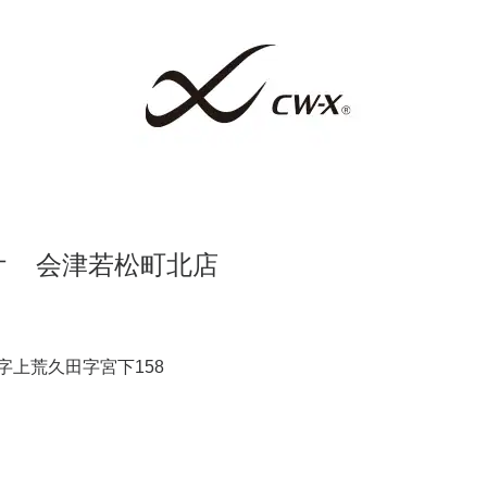
オ 会津若松町北店
上荒久田字宮下158