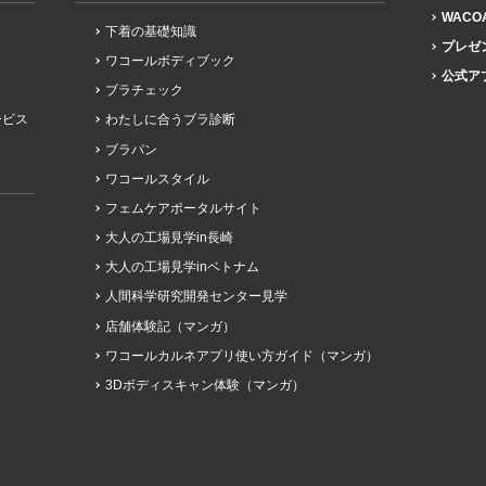
WACO
下着の基礎知識
プレゼ
ワコールボディブック
公式ア
ブラチェック
ービス
わたしに合うブラ診断
ブラパン
ワコールスタイル
フェムケアポータルサイト
大人の工場見学in長崎
大人の工場見学inベトナム
人間科学研究開発センター見学
店舗体験記（マンガ）
ワコールカルネアプリ使い方ガイド（マンガ）
3Dボディスキャン体験（マンガ）