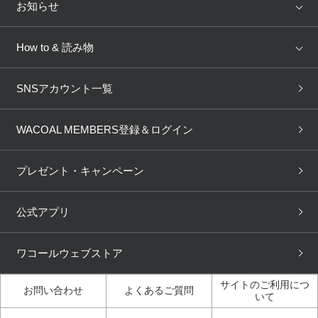
店舗を探す
お知らせ
AMPHI
une nana cool
来店予約
新着情報
How to & 読み物
GOCOCi
WACOAL SIZE ORDER
ブラ無料診断
重要なお知らせ
下着の基礎知識
ワコールボディブック
SNSアカウント一覧
OUR WACOAL
YOJOY
取り置き・取り寄せサービス
商品回収
ブラチェック
わたしに合うブラ診断
WACOAL Remamma
Mens Innerwear
WACOAL MEMBERS登録＆ログイン
3Dボディスキャン
お知らせ
ブラパン
ワコールスタイル
CW-X
Imported Brands
プレゼント・キャンペーン
ニュース＆トピックス
フェムケアポータルサイト
大人の工場見学in長崎
Licensed Brands
公式アプリ
大人の工場見学inベトナム
人間科学研究開発センター見
ブランド一覧へ
学
ワコールウェブストア
店舗体験記（マンガ）
ワコールカルネアプリ使い方
ガイド（マンガ）
サイトのご利用につ
お問い合わせ
よくあるご質問
いて
3Dボディスキャン体験（マ