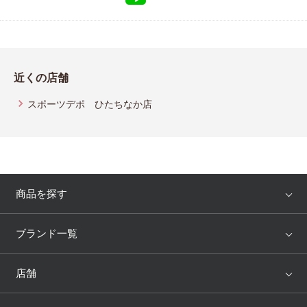
近くの店舗
スポーツデポ ひたちなか店
商品を探す
アイテム
ブランド
ブランド一覧
ランキング
セール
WACOAL
Wing
店舗
トピックス
Salute
Yue