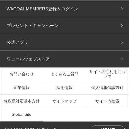
商品回収
ブラチェック
わたしに合うブラ診断
WACOAL Remamma
Mens Innerwear
WACOAL MEMBERS登録＆ログイン
3Dボディスキャン
お知らせ
ブラパン
ワコールスタイル
CW-X
Imported Brands
プレゼント・キャンペーン
ニュース＆トピックス
フェムケアポータルサイト
大人の工場見学in長崎
Licensed Brands
公式アプリ
大人の工場見学inベトナム
人間科学研究開発センター見
ブランド一覧へ
学
ワコールウェブストア
店舗体験記（マンガ）
ワコールカルネアプリ使い方
ガイド（マンガ）
サイトのご利用につ
お問い合わせ
よくあるご質問
いて
3Dボディスキャン体験（マ
企業情報
採用情報
個人情報保護方針
ンガ）
お客様対応基本方針
サイトマップ
サイト内検索
Global Site