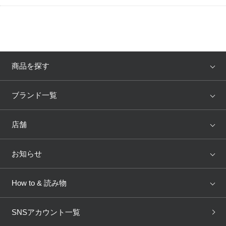
商品を探す
アイテム
ブランド
ブランド一覧
ランキング
セール
WACOAL
Wing
店舗
トピックス
Salute
Yue
店舗を探す
お知らせ
AMPHI
une nana cool
来店予約
新着情報
How to & 読み物
GOCOCi
WACOAL SIZE ORDER
ブラ無料診断
重要なお知らせ
下着の基礎知識
ワコールボディブック
SNSアカウント一覧
OUR WACOAL
YOJOY
取り置き・取り寄せサービス