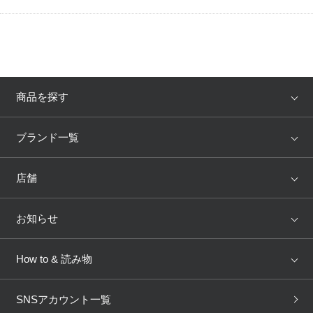
商品を探す
アイテム
ブランド
ブランド一覧
ランキング
セール
WACOAL
Wing
店舗
トピックス
Salute
Yue
店舗を探す
お知らせ
AMPHI
une nana cool
来店予約
新着情報
How to & 読み物
GOCOCi
WACOAL SIZE ORDER
ブラ無料診断
重要なお知らせ
下着の基礎知識
ワコールボディブック
SNSアカウント一覧
OUR WACOAL
YOJOY
取り置き・取り寄せサービス