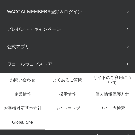
商品回収
ブラチェック
わたしに合うブラ診断
WACOAL Remamma
Mens Innerwear
WACOAL MEMBERS登録＆ログイン
3Dボディスキャン
お知らせ
ブラパン
ワコールスタイル
CW-X
Imported Brands
プレゼント・キャンペーン
ニュース＆トピックス
フェムケアポータルサイト
大人の工場見学in長崎
Licensed Brands
公式アプリ
大人の工場見学inベトナム
人間科学研究開発センター見
ブランド一覧へ
学
ワコールウェブストア
店舗体験記（マンガ）
ワコールカルネアプリ使い方
ガイド（マンガ）
サイトのご利用につ
お問い合わせ
よくあるご質問
いて
3Dボディスキャン体験（マ
企業情報
採用情報
個人情報保護方針
ンガ）
お客様対応基本方針
サイトマップ
サイト内検索
Global Site