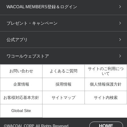
ブラチェック
わたしに合うブラ診断
WACOAL Remamma
Mens Innerwear
WACOAL MEMBERS登録＆ログイン
3Dボディスキャン
お知らせ
ブラパン
ワコールスタイル
CW-X
Imported Brands
プレゼント・キャンペーン
ニュース＆トピックス
フェムケアポータルサイト
大人の工場見学in長崎
Licensed Brands
公式アプリ
大人の工場見学inベトナム
人間科学研究開発センター見
ブランド一覧へ
学
ワコールウェブストア
店舗体験記（マンガ）
ワコールカルネアプリ使い方
ガイド（マンガ）
サイトのご利用につ
お問い合わせ
よくあるご質問
いて
3Dボディスキャン体験（マ
企業情報
採用情報
個人情報保護方針
ンガ）
お客様対応基本方針
サイトマップ
サイト内検索
Global Site
HOME
©WACOAL CORP. All Rights Reserved.