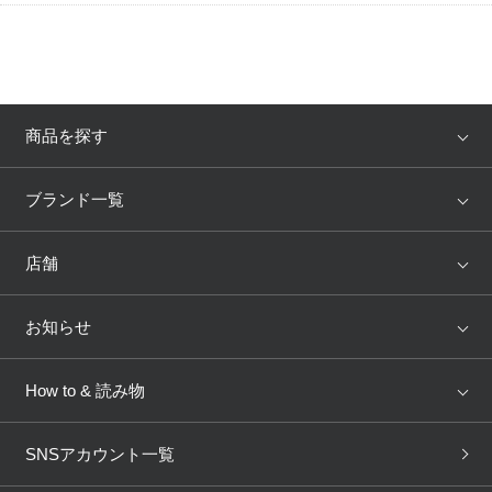
商品を探す
アイテム
ブランド
ブランド一覧
ランキング
セール
WACOAL
Wing
店舗
トピックス
Salute
Yue
店舗を探す
お知らせ
AMPHI
une nana cool
来店予約
新着情報
How to & 読み物
GOCOCi
WACOAL SIZE ORDER
ブラ無料診断
重要なお知らせ
下着の基礎知識
ワコールボディブック
SNSアカウント一覧
OUR WACOAL
YOJOY
取り置き・取り寄せサービス
商品回収