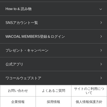
AMPHI
une nana cool
来店予約
新着情報
How to & 読み物
GOCOCi
WACOAL SIZE ORDER
ブラ無料診断
重要なお知らせ
下着の基礎知識
ワコールボディブック
SNSアカウント一覧
OUR WACOAL
YOJOY
取り置き・取り寄せサービス
商品回収
ブラチェック
わたしに合うブラ診断
WACOAL Remamma
Mens Innerwear
WACOAL MEMBERS登録＆ログイン
3Dボディスキャン
お知らせ
ブラパン
ワコールスタイル
CW-X
Imported Brands
プレゼント・キャンペーン
ニュース＆トピックス
フェムケアポータルサイト
大人の工場見学in長崎
Licensed Brands
公式アプリ
大人の工場見学inベトナム
人間科学研究開発センター見
ブランド一覧へ
学
ワコールウェブストア
店舗体験記（マンガ）
ワコールカルネアプリ使い方
ガイド（マンガ）
サイトのご利用につ
お問い合わせ
よくあるご質問
いて
3Dボディスキャン体験（マ
企業情報
採用情報
個人情報保護方針
ンガ）