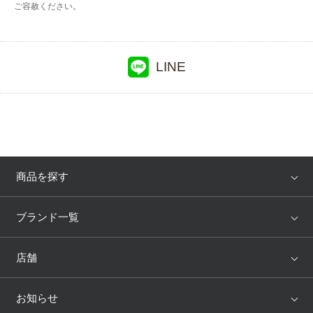
ご容赦ください。
LINE
商品を探す
アイテム
ブランド
ブランド一覧
ランキング
セール
WACOAL
Wing
店舗
トピックス
Salute
Yue
店舗を探す
お知らせ