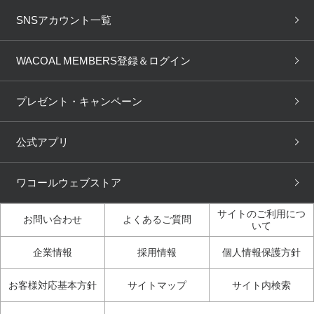
ブラ無料診断
重要なお知らせ
下着の基礎知識
ワコールボディブック
SNSアカウント一覧
OUR WACOAL
YOJOY
取り置き・取り寄せサービス
商品回収
ブラチェック
わたしに合うブラ診断
WACOAL Remamma
Mens Innerwear
WACOAL MEMBERS登録＆ログイン
3Dボディスキャン
お知らせ
ブラパン
ワコールスタイル
CW-X
Imported Brands
プレゼント・キャンペーン
ニュース＆トピックス
フェムケアポータルサイト
大人の工場見学in長崎
Licensed Brands
公式アプリ
大人の工場見学inベトナム
人間科学研究開発センター見
ブランド一覧へ
学
ワコールウェブストア
店舗体験記（マンガ）
ワコールカルネアプリ使い方
ガイド（マンガ）
サイトのご利用につ
お問い合わせ
よくあるご質問
いて
3Dボディスキャン体験（マ
企業情報
採用情報
個人情報保護方針
ンガ）
お客様対応基本方針
サイトマップ
サイト内検索