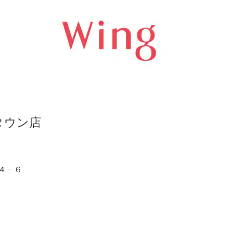
タウン店
４－６