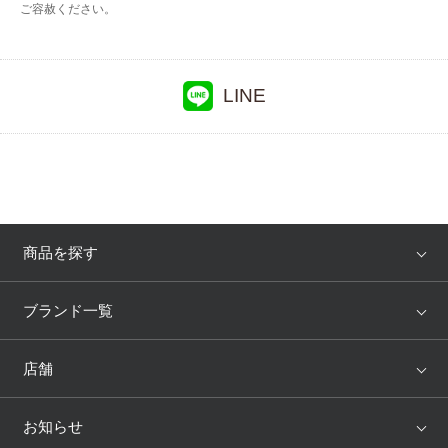
ご容赦ください。
LINE
商品を探す
アイテム
ブランド
ブランド一覧
ランキング
セール
WACOAL
Wing
店舗
トピックス
Salute
Yue
店舗を探す
お知らせ