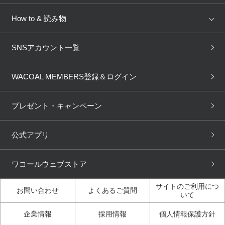
AMPHI
une nana cool
来店予約
新着情報
How to & 読み物
GOCOCi
WACOAL SIZE ORDER
ブラ無料診断
重要なお知らせ
下着の基礎知識
ワコールボディブック
SNSアカウント一覧
OUR WACOAL
YOJOY
取り置き・取り寄せサービス
商品回収
ブラチェック
わたしに合うブラ診断
WACOAL Remamma
Mens Innerwear
WACOAL MEMBERS登録＆ログイン
3Dボディスキャン
お知らせ
ブラパン
ワコールスタイル
CW-X
Imported Brands
プレゼント・キャンペーン
ニュース＆トピックス
フェムケアポータルサイト
大人の工場見学in長崎
Licensed Brands
公式アプリ
大人の工場見学inベトナム
人間科学研究開発センター見
ブランド一覧へ
学
ワコールウェブストア
店舗体験記（マンガ）
ワコールカルネアプリ使い方
ガイド（マンガ）
サイトのご利用につ
お問い合わせ
よくあるご質問
いて
3Dボディスキャン体験（マ
企業情報
採用情報
個人情報保護方針
ンガ）