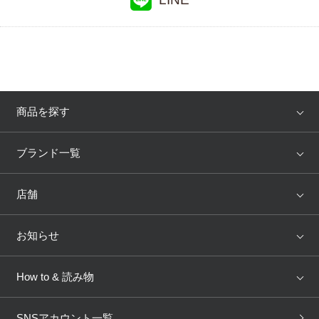
商品を探す
アイテム
ブランド
ブランド一覧
ランキング
セール
WACOAL
Wing
店舗
トピックス
Salute
Yue
店舗を探す
お知らせ
AMPHI
une nana cool
来店予約
新着情報
How to & 読み物
GOCOCi
WACOAL SIZE ORDER
ブラ無料診断
重要なお知らせ
下着の基礎知識
ワコールボディブック
SNSアカウント一覧