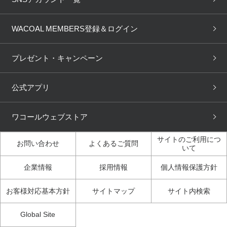
OUR WACOAL
YOJOY
取り置き・取り寄せサービス
商品回収
ブラチェック
わたしに合うブラ診断
WACOAL Remamma
Mens Innerwear
WACOAL MEMBERS登録＆ログイン
3Dボディスキャン
お知らせ
ブラパン
ワコールスタイル
CW-X
Imported Brands
プレゼント・キャンペーン
ニュース＆トピックス
フェムケアポータルサイト
大人の工場見学in長崎
Licensed Brands
公式アプリ
大人の工場見学inベトナム
人間科学研究開発センター見
ブランド一覧へ
学
ワコールウェブストア
店舗体験記（マンガ）
ワコールカルネアプリ使い方
ガイド（マンガ）
サイトのご利用につ
お問い合わせ
よくあるご質問
いて
3Dボディスキャン体験（マ
企業情報
採用情報
個人情報保護方針
ンガ）
お客様対応基本方針
サイトマップ
サイト内検索
Global Site