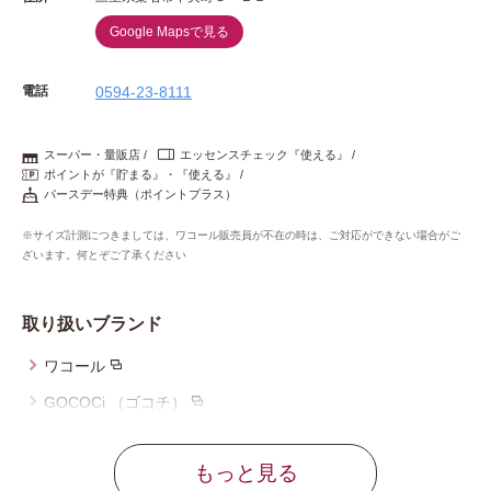
Google Mapsで見る
電話
0594-23-8111
スーパー・量販店
エッセンスチェック『使える』
ポイントが『貯まる』・『使える』
バースデー特典（ポイントプラス）
※サイズ計測につきましては、ワコール販売員が不在の時は、ご対応ができない場合がご
ざいます。何とぞご了承ください
取り扱いブランド
ワコール
GOCOCi （ゴコチ）
ウイング
もっと見る
ウイング／レシアージュ