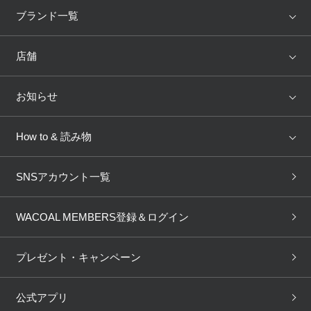
アイテム
ブランド
ブランド一覧
ランキング
セール
WACOAL
Wing
店舗
トピックス
Salute
Yue
店舗を探す
お知らせ
AMPHI
une nana cool
来店予約
新着情報
How to & 読み物
GOCOCi
WACOAL SIZE ORDER
ブラ無料診断
重要なお知らせ
下着の基礎知識
ワコールボディブック
SNSアカウント一覧
OUR WACOAL
YOJOY
取り置き・取り寄せサービス
商品回収
ブラチェック
わたしに合うブラ診断
WACOAL Remamma
Mens Innerwear
WACOAL MEMBERS登録＆ログイン
3Dボディスキャン
お知らせ
ブラパン
ワコールスタイル
CW-X
Imported Brands
プレゼント・キャンペーン
ニュース＆トピックス
フェムケアポータルサイト
大人の工場見学in長崎
Licensed Brands
公式アプリ
大人の工場見学inベトナム
人間科学研究開発センター見