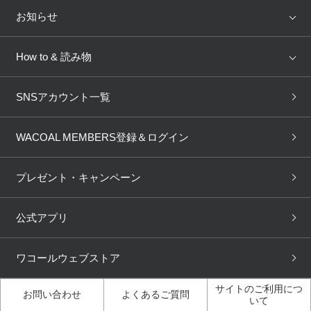
Salute
Yue
店舗を探す
お知らせ
AMPHI
une nana cool
来店予約
新着情報
How to & 読み物
GOCOCi
WACOAL SIZE ORDER
ブラ無料診断
重要なお知らせ
下着の基礎知識
ワコールボディブック
SNSアカウント一覧
OUR WACOAL
YOJOY
取り置き・取り寄せサービス
商品回収
ブラチェック
わたしに合うブラ診断
WACOAL Remamma
Mens Innerwear
WACOAL MEMBERS登録＆ログイン
3Dボディスキャン
お知らせ
ブラパン
ワコールスタイル
CW-X
Imported Brands
プレゼント・キャンペーン
ニュース＆トピックス
フェムケアポータルサイト
大人の工場見学in長崎
Licensed Brands
公式アプリ
大人の工場見学inベトナム
人間科学研究開発センター見
ブランド一覧へ
学
ワコールウェブストア
店舗体験記（マンガ）
ワコールカルネアプリ使い方
ガイド（マンガ）
サイトのご利用につ
お問い合わせ
よくあるご質問
いて