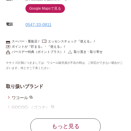
Google Mapsで見る
電話
0547-33-0811
スーパー・量販店
エッセンスチェック『使える』
ポイントが『貯まる』・『使える』
バースデー特典（ポイントプラス）
取り置き・取り寄せ
※サイズ計測につきましては、ワコール販売員が不在の時は、ご対応ができない場合がご
ざいます。何とぞご了承ください
取り扱いブランド
ワコール
GOCOCi （ゴコチ）
ワコール_マタニティ
もっと見る
ウイング