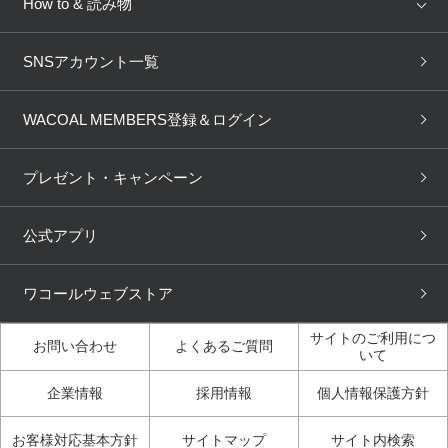
How to & 読み物
GOCOCi
WACOAL SIZE ORDER
ブラ無料診断
重要なお知らせ
下着の基礎知識
ワコールボディブック
SNSアカウント一覧
OUR WACOAL
YOJOY
取り置き・取り寄せサービス
商品回収
ブラチェック
わたしに合うブラ診断
WACOAL Remamma
Mens Innerwear
WACOAL MEMBERS登録＆ログイン
3Dボディスキャン
お知らせ
ブラパン
ワコールスタイル
CW-X
Imported Brands
プレゼント・キャンペーン
ニュース＆トピックス
フェムケアポータルサイト
大人の工場見学in長崎
Licensed Brands
公式アプリ
大人の工場見学inベトナム
人間科学研究開発センター見
ブランド一覧へ
学
ワコールウェブストア
店舗体験記（マンガ）
ワコールカルネアプリ使い方
ガイド（マンガ）
サイトのご利用につ
お問い合わせ
よくあるご質問
いて
3Dボディスキャン体験（マ
企業情報
採用情報
個人情報保護方針
ンガ）
お客様対応基本方針
サイトマップ
サイト内検索