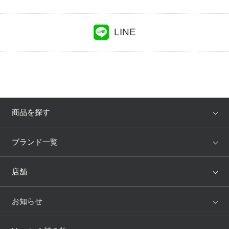
LINE
商品を探す
アイテム
ブランド
ブランド一覧
ランキング
セール
WACOAL
Wing
店舗
トピックス
Salute
Yue
店舗を探す
お知らせ
AMPHI
une nana cool
来店予約
新着情報