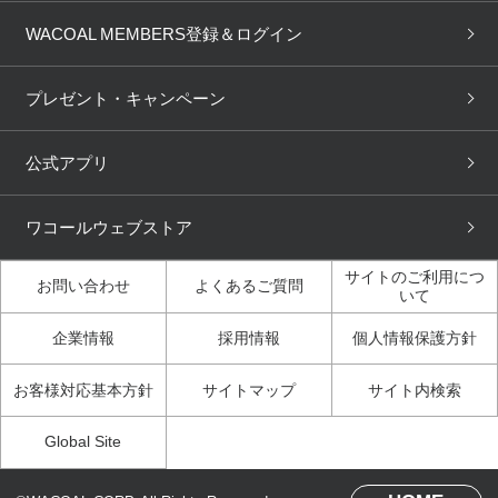
商品回収
ブラチェック
わたしに合うブラ診断
WACOAL Remamma
Mens Innerwear
WACOAL MEMBERS登録＆ログイン
3Dボディスキャン
お知らせ
ブラパン
ワコールスタイル
CW-X
Imported Brands
プレゼント・キャンペーン
ニュース＆トピックス
フェムケアポータルサイト
大人の工場見学in長崎
Licensed Brands
公式アプリ
大人の工場見学inベトナム
人間科学研究開発センター見
ブランド一覧へ
学
ワコールウェブストア
店舗体験記（マンガ）
ワコールカルネアプリ使い方
ガイド（マンガ）
サイトのご利用につ
お問い合わせ
よくあるご質問
いて
3Dボディスキャン体験（マ
企業情報
採用情報
個人情報保護方針
ンガ）
お客様対応基本方針
サイトマップ
サイト内検索
Global Site