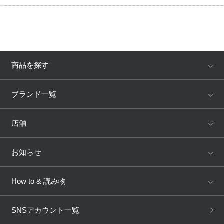
商品を探す
アイテム
ブランド
ブランド一覧
ランキング
セール
WACOAL
Wing
店舗
トピックス
Salute
Yue
店舗を探す
お知らせ
AMPHI
une nana cool
来店予約
新着情報
How to & 読み物
GOCOCi
WACOAL SIZE ORDER
ブラ無料診断
重要なお知らせ
下着の基礎知識
ワコールボディブック
SNSアカウント一覧
OUR WACOAL
YOJOY
取り置き・取り寄せサービス