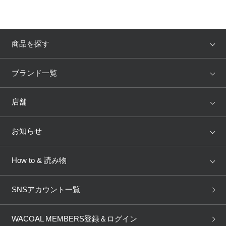
商品を探す
アイテム
ブランド
ブランド一覧
ランキング
セール
WACOAL
Wing
店舗
トピックス
Salute
Yue
店舗を探す
お知らせ
AMPHI
une nana cool
来店予約
新着情報
How to & 読み物
GOCOCi
WACOAL SIZE ORDER
ブラ無料診断
重要なお知らせ
下着の基礎知識
ワコールボディブック
SNSアカウント一覧
OUR WACOAL
YOJOY
取り置き・取り寄せサービス
商品回収
ブラチェック
わたしに合うブラ診断
WACOAL Remamma
Mens Innerwear
WACOAL MEMBERS登録＆ログイン
3Dボディスキャン