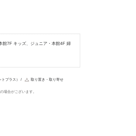
館7F キッズ、ジュニア・本館4F 婦
ントプラス）
取り置き・取り寄せ
在の場合がございます。