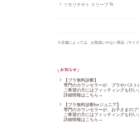
ツモリチサト スリープ
ワコール_ベビー
ワコール_ジュニア
Yue（ユエ）
※店舗によっては、お取扱いのない商品（サイ
ワコール_カルソン
ワコール／らくラクパートナー
アツコマタノ
【ブラ無料診断】
専門のカウンセラーが、ブラやバスト
ご希望の方にはフィッティングも行い
詳細情報はこちら→
【ブラ無料診断forジュニア】
専門のカウンセラーが、お子さまのブ
ご希望の方にはフィッティングも行い
詳細情報はこちら→