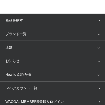
商品を探す
アイテム
ブランド
ブランド一覧
ランキング
セール
WACOAL
Wing
店舗
トピックス
Salute
Yue
店舗を探す
お知らせ
AMPHI
une nana cool
来店予約
新着情報
How to & 読み物
GOCOCi
WACOAL SIZE ORDER
ブラ無料診断
重要なお知らせ
下着の基礎知識
ワコールボディブック
SNSアカウント一覧
OUR WACOAL
YOJOY
取り置き・取り寄せサービス
商品回収
ブラチェック
わたしに合うブラ診断
WACOAL Remamma
Mens Innerwear
WACOAL MEMBERS登録＆ログイン
3Dボディスキャン