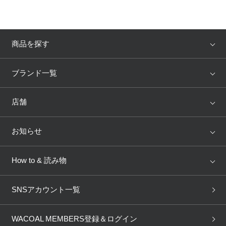
商品を探す
アイテム
ブランド
ブランド一覧
ランキング
セール
WACOAL
Wing
店舗
トピックス
Salute
Yue
店舗を探す
お知らせ
AMPHI
une nana cool
来店予約
新着情報
How to & 読み物
GOCOCi
WACOAL SIZE ORDER
ブラ無料診断
重要なお知らせ
下着の基礎知識
ワコールボディブック
SNSアカウント一覧
OUR WACOAL
YOJOY
取り置き・取り寄せサービス
商品回収
ブラチェック
わたしに合うブラ診断
WACOAL Remamma
Mens Innerwear
WACOAL MEMBERS登録＆ログイン
3Dボディスキャン