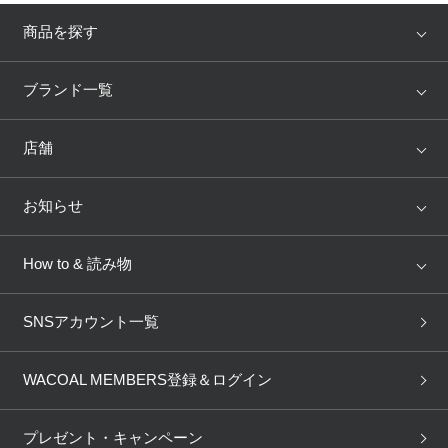
商品を探す
アイテム
ブランド
ブランド一覧
ランキング
セール
WACOAL
Wing
店舗
トピックス
Salute
Yue
店舗を探す
お知らせ
AMPHI
une nana cool
来店予約
新着情報
How to & 読み物
GOCOCi
WACOAL SIZE ORDER
ブラ無料診断
重要なお知らせ
下着の基礎知識
ワコールボディブック
SNSアカウント一覧
OUR WACOAL
YOJOY
取り置き・取り寄せサービス
商品回収
ブラチェック
わたしに合うブラ診断
WACOAL Remamma
Mens Innerwear
WACOAL MEMBERS登録＆ログイン
3Dボディスキャン
お知らせ
ブラパン
ワコールスタイル
CW-X
Imported Brands
プレゼント・キャンペーン
ニュース＆トピックス