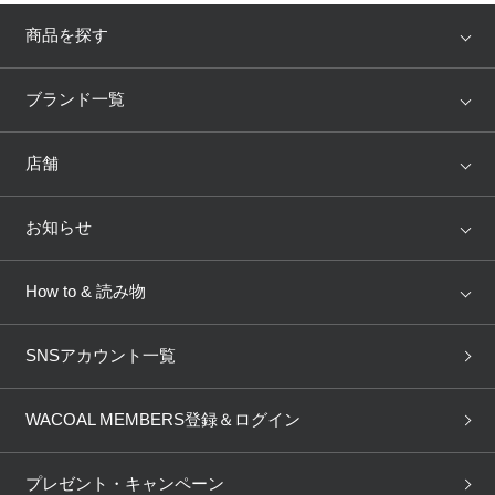
商品を探す
アイテム
ブランド
ブランド一覧
ランキング
セール
WACOAL
Wing
店舗
トピックス
Salute
Yue
店舗を探す
お知らせ
AMPHI
une nana cool
来店予約
新着情報
How to & 読み物
GOCOCi
WACOAL SIZE ORDER
ブラ無料診断
重要なお知らせ
下着の基礎知識
ワコールボディブック
SNSアカウント一覧
OUR WACOAL
YOJOY
取り置き・取り寄せサービス
商品回収
ブラチェック
わたしに合うブラ診断
WACOAL Remamma
Mens Innerwear
WACOAL MEMBERS登録＆ログイン
3Dボディスキャン
お知らせ
ブラパン
ワコールスタイル
CW-X
Imported Brands
プレゼント・キャンペーン
ニュース＆トピックス