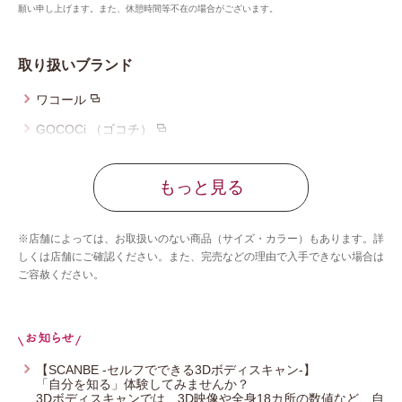
願い申し上げます。また、休憩時間等不在の場合がございます。
取り扱いブランド
ワコール
GOCOCi （ゴコチ）
ツモリチサト スリープ
もっと見る
ワコール_マタニティ
CW-X
※店舗によっては、お取扱いのない商品（サイズ・カラー）もあります。詳
ワコール／らくラクパートナー
しくは店舗にご確認ください。また、完売などの理由で入手できない場合は
ご容赦ください。
アツコマタノ
【SCANBE -セルフでできる3Dボディスキャン-】
「自分を知る」体験してみませんか？
3Dボディスキャンでは、3D映像や全身18カ所の数値など、自