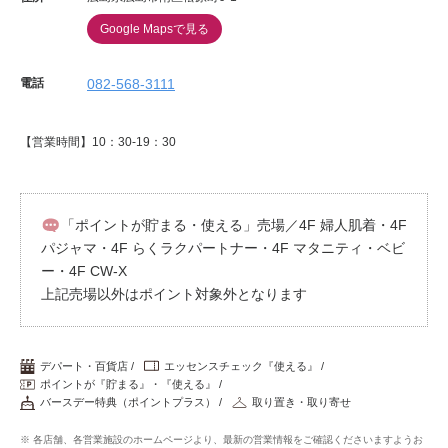
Google Mapsで見る
電話
082-568-3111
【営業時間】10：30-19：30
「ポイントが貯まる・使える」売場／4F 婦人肌着・4F
パジャマ・4F らくラクパートナー・4F マタニティ・ベビ
ー・4F CW-X
上記売場以外はポイント対象外となります
デパート・百貨店
エッセンスチェック『使える』
ポイントが『貯まる』・『使える』
バースデー特典（ポイントプラス）
取り置き・取り寄せ
※ 各店舗、各営業施設のホームページより、最新の営業情報をご確認くださいますようお