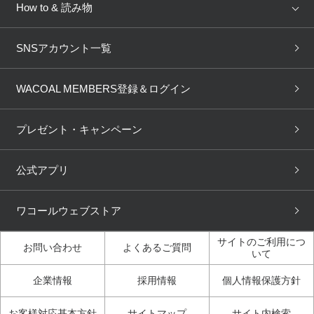
新着情報
How to & 読み物
GOCOCi
WACOAL SIZE ORDER
ブラ無料診断
重要なお知らせ
下着の基礎知識
ワコールボディブック
SNSアカウント一覧
OUR WACOAL
YOJOY
取り置き・取り寄せサービス
商品回収
ブラチェック
わたしに合うブラ診断
WACOAL Remamma
Mens Innerwear
WACOAL MEMBERS登録＆ログイン
3Dボディスキャン
お知らせ
ブラパン
ワコールスタイル
CW-X
Imported Brands
プレゼント・キャンペーン
ニュース＆トピックス
フェムケアポータルサイト
大人の工場見学in長崎
Licensed Brands
公式アプリ
大人の工場見学inベトナム
人間科学研究開発センター見
ブランド一覧へ
学
ワコールウェブストア
店舗体験記（マンガ）
ワコールカルネアプリ使い方
ガイド（マンガ）
サイトのご利用につ
お問い合わせ
よくあるご質問
いて
3Dボディスキャン体験（マ
企業情報
採用情報
個人情報保護方針
ンガ）
お客様対応基本方針
サイトマップ
サイト内検索