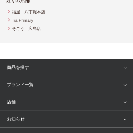
近くの店舗
福屋 八丁堀本店
Tia Primary
そごう 広島店
商品を探す
アイテム
ブランド
ブランド一覧
ランキング
セール
WACOAL
Wing
店舗
トピックス
Salute
Yue
店舗を探す
お知らせ
AMPHI
une nana cool
来店予約