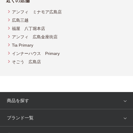
近くの店舗
アンフィ ミナモア広島店
広島三越
福屋 八丁堀本店
アンフィ 広島金座街店
Tia Primary
インナーハウス Primary
そごう 広島店
商品を探す
アイテム
ブランド
ブランド一覧
ランキング
セール