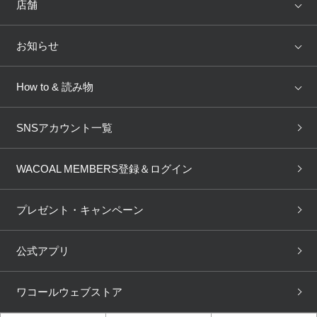
WACOAL
Wing
店舗
トピックス
Salute
Yue
店舗を探す
お知らせ
AMPHI
une nana cool
来店予約
新着情報
How to & 読み物
GOCOCi
WACOAL SIZE ORDER
ブラ無料診断
重要なお知らせ
下着の基礎知識
ワコールボディブック
SNSアカウント一覧
OUR WACOAL
YOJOY
取り置き・取り寄せサービス
商品回収
ブラチェック
わたしに合うブラ診断
WACOAL Remamma
Mens Innerwear
WACOAL MEMBERS登録＆ログイン
3Dボディスキャン
お知らせ
ブラパン
ワコールスタイル
CW-X
Imported Brands
プレゼント・キャンペーン
ニュース＆トピックス
フェムケアポータルサイト
大人の工場見学in長崎
Licensed Brands
公式アプリ
大人の工場見学inベトナム
人間科学研究開発センター見
ブランド一覧へ
学
ワコールウェブストア
店舗体験記（マンガ）
ワコールカルネアプリ使い方