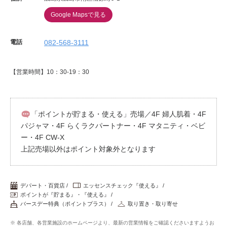
Google Mapsで見る
電話
082-568-3111
【営業時間】10：30-19：30
「ポイントが貯まる・使える」売場／4F 婦人肌着・4F
パジャマ・4F らくラクパートナー・4F マタニティ・ベビ
ー・4F CW-X
上記売場以外はポイント対象外となります
デパート・百貨店
エッセンスチェック『使える』
ポイントが『貯まる』・『使える』
バースデー特典（ポイントプラス）
取り置き・取り寄せ
※ 各店舗、各営業施設のホームページより、最新の営業情報をご確認くださいますようお