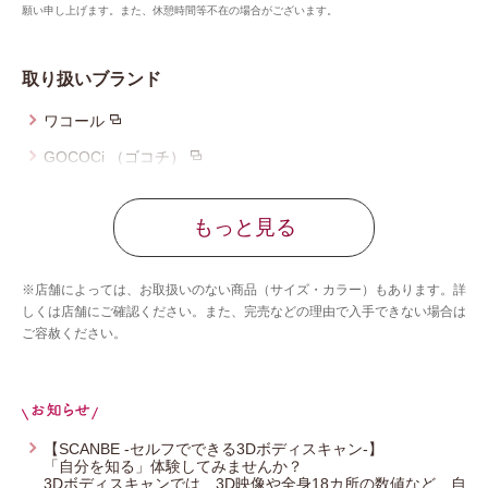
願い申し上げます。また、休憩時間等不在の場合がございます。
取り扱いブランド
ワコール
GOCOCi （ゴコチ）
ツモリチサト スリープ
もっと見る
ワコール_マタニティ
ワコール_キッズ
※店舗によっては、お取扱いのない商品（サイズ・カラー）もあります。詳
ワコール_ジュニア
しくは店舗にご確認ください。また、完売などの理由で入手できない場合は
ご容赦ください。
CW-X
ワコール／らくラクパートナー
アツコマタノ
【SCANBE -セルフでできる3Dボディスキャン-】
「自分を知る」体験してみませんか？
3Dボディスキャンでは、3D映像や全身18カ所の数値など、自