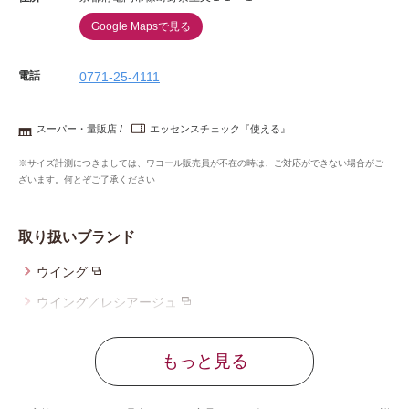
Google Mapsで見る
電話
0771-25-4111
スーパー・量販店
エッセンスチェック『使える』
※サイズ計測につきましては、ワコール販売員が不在の時は、ご対応ができない場合がご
ざいます。何とぞご了承ください
取り扱いブランド
ウイング
ウイング／レシアージュ
ウイング／ティーン
もっと見る
ブロス バイ ワコールメン
ウイング／スリープ