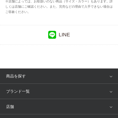
※店舗によっては、お取扱いのない商品（サイズ・カラー）もあります。詳
しくは店舗にご確認ください。また、完売などの理由で入手できない場合は
ご容赦ください。
LINE
商品を探す
アイテム
ブランド
ブランド一覧
ランキング
セール
WACOAL
Wing
店舗
トピックス
Salute
Yue