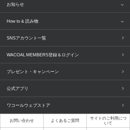
店舗を探す
お知らせ
AMPHI
une nana cool
来店予約
新着情報
How to & 読み物
GOCOCi
WACOAL SIZE ORDER
ブラ無料診断
重要なお知らせ
下着の基礎知識
ワコールボディブック
SNSアカウント一覧
OUR WACOAL
YOJOY
取り置き・取り寄せサービス
商品回収
ブラチェック
わたしに合うブラ診断
WACOAL Remamma
Mens Innerwear
WACOAL MEMBERS登録＆ログイン
3Dボディスキャン
お知らせ
ブラパン
ワコールスタイル
CW-X
Imported Brands
プレゼント・キャンペーン
ニュース＆トピックス
フェムケアポータルサイト
大人の工場見学in長崎
Licensed Brands
公式アプリ
大人の工場見学inベトナム
人間科学研究開発センター見
ブランド一覧へ
学
ワコールウェブストア
店舗体験記（マンガ）
ワコールカルネアプリ使い方
ガイド（マンガ）
サイトのご利用につ
お問い合わせ
よくあるご質問
いて