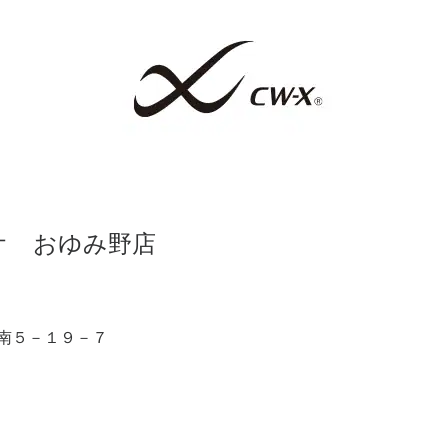
オ おゆみ野店
南５－１９－７