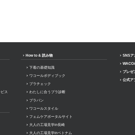
How to & 読み物
SNS
WACO
下着の基礎知識
プレゼ
ワコールボディブック
公式ア
ブラチェック
ービス
わたしに合うブラ診断
ブラパン
ワコールスタイル
フェムケアポータルサイト
大人の工場見学in長崎
大人の工場見学inベトナム