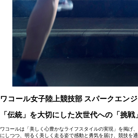
ワコール女子陸上競技部 スパークエン
「伝統」を大切にした
次世代への「挑戦
ワコールは
「美しく心豊かなライフスタイルの実現」を
掲げ、
にしつつ、明るく美しく走る姿で
感動と勇気を届け、競技を通