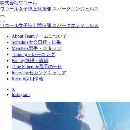
株式会社ワコール
ワコール女子陸上競技部 スパークエンジェルス
ワコール女子陸上競技部 スパークエンジェルス
About Team
チームについて
Schedule
大会日程・結果
Members
選手・スタッフ
Training
トレーニング
Facility
施設・設備
Time Schedule
選手の一日
Interview
セカンドキャリア
Recruit
採用情報
X
Instagram