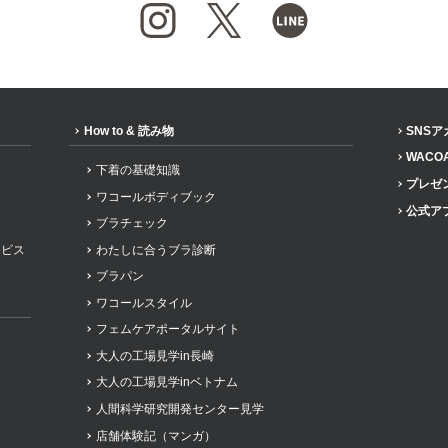
How to & 読み物
SNS
WACO
下着の基礎知識
プレゼ
ワコールボディブック
公式ア
ブラチェック
ービス
わたしに合うブラ診断
ブラパン
ワコールスタイル
フェムケアポータルサイト
大人の工場見学in長崎
大人の工場見学inベトナム
人間科学研究開発センター見学
店舗体験記（マンガ）