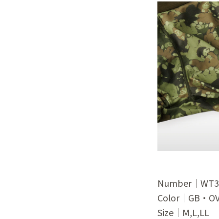
Number｜WT
Color｜GB・O
Size｜M,L,LL