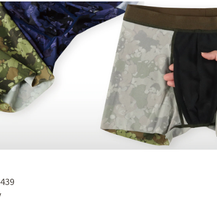
3439
V