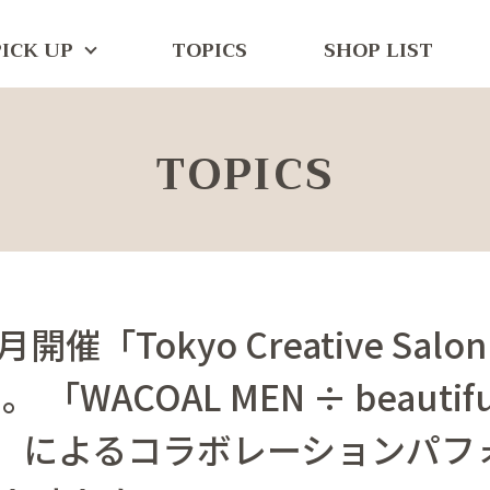
PICK UP
TOPICS
SHOP LIST
TOPICS
月開催「Tokyo Creative Salon
「WACOAL MEN ÷ beautifu
le」 によるコラボレーションパ