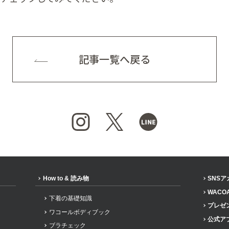
記事一覧へ戻る
How to & 読み物
SNS
WACO
下着の基礎知識
プレゼ
ワコールボディブック
公式ア
ブラチェック