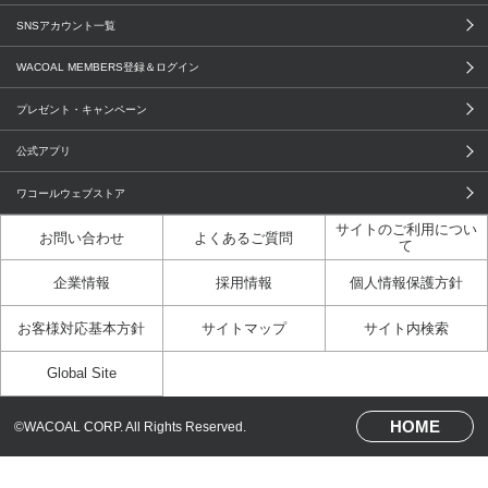
GOCOCi
WACOAL SIZE ORDER
ブラ無料診断
重要なお知らせ
下着の基礎知識
ワコールボディブック
SNSアカウント一覧
OUR WACOAL
YOJOY
取り置き・取り寄せサービス
商品回収
ブラチェック
わたしに合うブラ診断
WACOAL MEMBERS登録＆ログイン
WACOAL Remamma
Mens Innerwear
3Dボディスキャン
お知らせ
ブラパン
ワコールスタイル
プレゼント・キャンペーン
CW-X
Imported Brands
ニュース＆トピックス
フェムケアポータルサイト
大人の工場見学in長崎
公式アプリ
Licensed Brands
大人の工場見学inベトナム
人間科学研究開発センター見学
ワコールウェブストア
ブランド一覧へ
サイトのご利用につい
店舗体験記（マンガ）
ワコールカルネアプリ使い方ガイ
お問い合わせ
よくあるご質問
て
ド（マンガ）
企業情報
採用情報
個人情報保護方針
3Dボディスキャン体験（マンガ）
お客様対応基本方針
サイトマップ
サイト内検索
Global Site
HOME
©WACOAL CORP. All Rights Reserved.