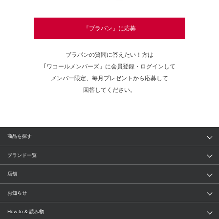
『ブラパン』に応募
ブラパンの質問に答えたい！方は
｢ワコールメンバーズ」に会員登録・ログインして
メンバー限定、毎月プレゼントから応募して
回答してください。
商品を探す
アイテム
ブランド
ブランド一覧
ランキング
セール
WACOAL
Wing
店舗
トピックス
Salute
Yue
店舗を探す
お知らせ
AMPHI
une nana cool
来店予約
新着情報
How to & 読み物