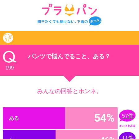
けいけん
パンツで悩んでること、ある？
199
みんなの回答とホンネ。
54%
57件
ある
11件